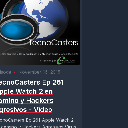
isode
•
November 16, 2015
ecnoCasters Ep 261
pple Watch 2 en
amino y Hackers
gresivos - Video
cnoCasters Ep 261 Apple Watch 2
 camino y Hackers Agresivos Virus