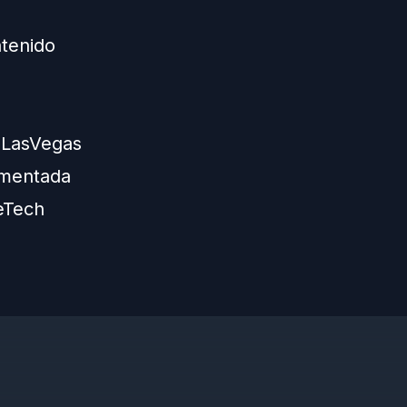
ntenido
ESLasVegas
umentada
eTech