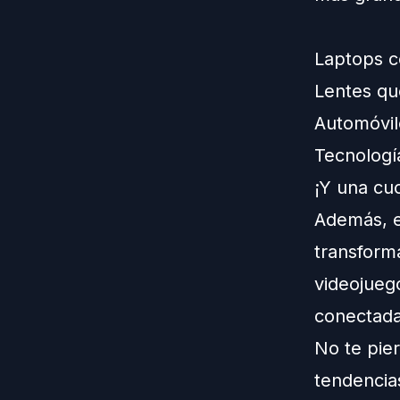
Laptops co
Lentes qu
Automóvil
Tecnologí
¡Y una cuc
Además, ex
transform
videojueg
conectad
No te pie
tendencia