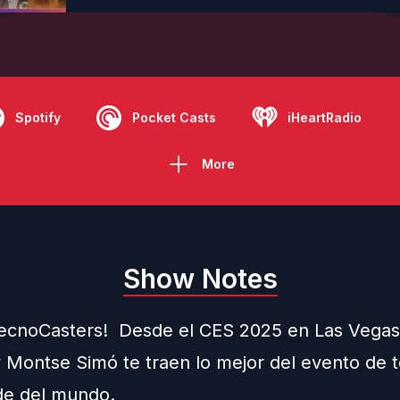
Spotify
Pocket Casts
iHeartRadio
More
Show Notes
TecnoCasters! ️ Desde el CES 2025 en Las Vegas
 Montse Simó te traen lo mejor del evento de 
de del mundo.