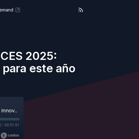
Demand
l CES 2025:
 para este año
TecnoCasters Ep. 341 - Lo mejor del CES 2025: Innovaciones y tendencias tecnológicas para este año (Audio)
0
/
00:51:01