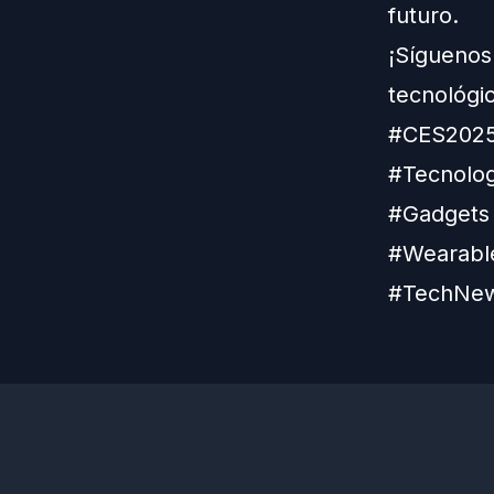
futuro.
¡Síguenos
tecnológi
#CES2025
#Tecnolog
#Gadgets 
#Wearabl
#TechNew