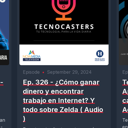
Episode
•
September 29, 2024
Ep
-
Ep. 326 - ¿Cómo ganar
T
dinero y encontrar
A
trabajo en Internet? Y
c
todo sobre Zelda ( Audio
A
)
uan
Te
 -
en