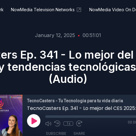
rk
NowMedia Television Networks
NowMedia Video On 
January 12, 2025
•
00:51:01
rs Ep. 341 - Lo mejor de
y tendencias tecnológicas
(Audio)
TecnoCasters - Tu Tecnologia para tu vida diaria
00:0
1x
SUBSCRIBE
SHARE