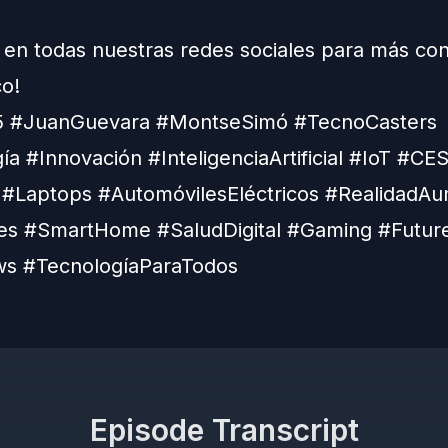
 en todas nuestras redes sociales para más co
co!
 #JuanGuevara #MontseSimó #TecnoCasters
ía #Innovación #InteligenciaArtificial #IoT #C
#Laptops #AutomóvilesEléctricos #RealidadA
es #SmartHome #SaludDigital #Gaming #Futur
s #TecnologíaParaTodos
Episode Transcript