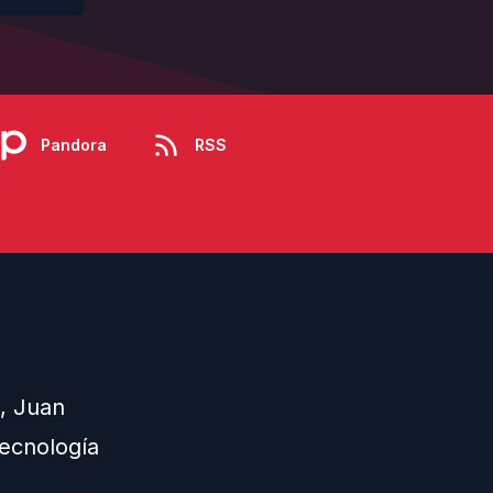
Pandora
RSS
, Juan
tecnología