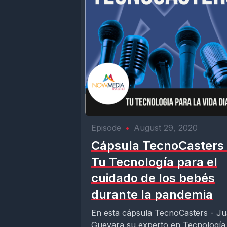
Episode
•
August 29, 2020
Cápsula TecnoCasters 
Tu Tecnología para el
cuidado de los bebés
durante la pandemia
En esta cápsula TecnoCasters - J
Guevara su experto en Tecnología